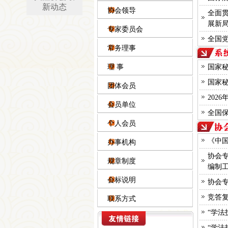
新动态
协会领导
全面
展新
专家委员会
全国
常务理事
理 事
国家
国家
团体会员
202
会员单位
国家保密局
全国
中国保密在线
个人会员
国家保密科技测评中心
《中
办事机构
中国科学院信息工程研究所
黑龙江省国家保密局
协会
规章制度
上海市国家保密局
编制
安徽省国家保密局网
会标说明
协会
山东省国家保密局
广东省国家保密局
竞答复
联系方式
广西壮族自治区国家保密局
“学法
重庆市国家保密局
“学法